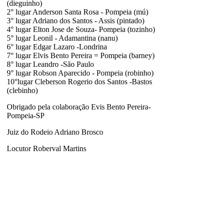
(dieguinho)
2° lugar Anderson Santa Rosa - Pompeia (mú)
3° lugar Adriano dos Santos - Assis (pintado)
4° lugar Elton Jose de Souza- Pompeia (tozinho)
5° lugar Leonil - Adamantina (nanu)
6° lugar Edgar Lazaro -Londrina
7° lugar Elvis Bento Pereira = Pompeia (barney)
8° lugar Leandro -São Paulo
9° lugar Robson Aparecido - Pompeia (robinho)
10°lugar Cleberson Rogerio dos Santos -Bastos
(clebinho)
Obrigado pela colaboração Evis Bento Pereira-
Pompeia-SP
Juiz do Rodeio Adriano Brosco
Locutor Roberval Martins