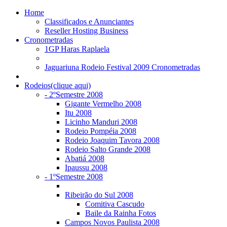
Home
Classificados e Anunciantes
Reseller Hosting Business
Cronometradas
1GP Haras Raplaela
Jaguariuna Rodeio Festival 2009 Cronometradas
Rodeios(clique aqui)
- 2ºSemestre 2008
Gigante Vermelho 2008
Itu 2008
Licinho Manduri 2008
Rodeio Pompéia 2008
Rodeio Joaquim Tavora 2008
Rodeio Salto Grande 2008
Abatiá 2008
Ipaussu 2008
- 1ºSemestre 2008
Ribeirão do Sul 2008
Comitiva Cascudo
Baile da Rainha Fotos
Campos Novos Paulista 2008