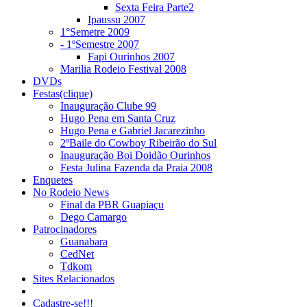
Sexta Feira Parte2
Ipaussu 2007
1°Semetre 2009
- 1ºSemestre 2007
Fapi Ourinhos 2007
Marilia Rodeio Festival 2008
DVDs
Festas(clique)
Inauguração Clube 99
Hugo Pena em Santa Cruz
Hugo Pena e Gabriel Jacarezinho
2ºBaile do Cowboy Ribeirão do Sul
Inauguração Boi Doidão Ourinhos
Festa Julina Fazenda da Praia 2008
Enquetes
No Rodeio News
Final da PBR Guapiaçu
Dego Camargo
Patrocinadores
Guanabara
CedNet
Tdkom
Sites Relacionados
Cadastre-se!!!