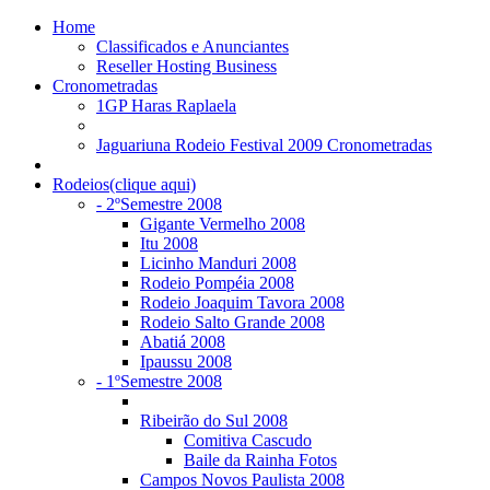
Home
Classificados e Anunciantes
Reseller Hosting Business
Cronometradas
1GP Haras Raplaela
Jaguariuna Rodeio Festival 2009 Cronometradas
Rodeios(clique aqui)
- 2ºSemestre 2008
Gigante Vermelho 2008
Itu 2008
Licinho Manduri 2008
Rodeio Pompéia 2008
Rodeio Joaquim Tavora 2008
Rodeio Salto Grande 2008
Abatiá 2008
Ipaussu 2008
- 1ºSemestre 2008
Ribeirão do Sul 2008
Comitiva Cascudo
Baile da Rainha Fotos
Campos Novos Paulista 2008