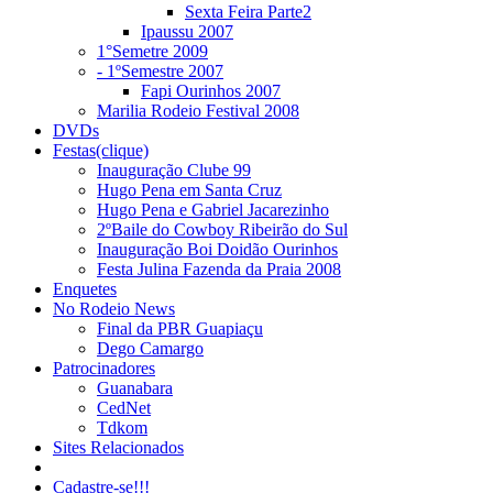
Sexta Feira Parte2
Ipaussu 2007
1°Semetre 2009
- 1ºSemestre 2007
Fapi Ourinhos 2007
Marilia Rodeio Festival 2008
DVDs
Festas(clique)
Inauguração Clube 99
Hugo Pena em Santa Cruz
Hugo Pena e Gabriel Jacarezinho
2ºBaile do Cowboy Ribeirão do Sul
Inauguração Boi Doidão Ourinhos
Festa Julina Fazenda da Praia 2008
Enquetes
No Rodeio News
Final da PBR Guapiaçu
Dego Camargo
Patrocinadores
Guanabara
CedNet
Tdkom
Sites Relacionados
Cadastre-se!!!