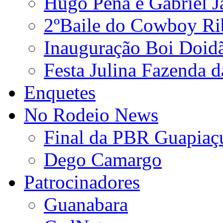
Hugo Pena e Gabriel J
2ºBaile do Cowboy Ri
Inauguração Boi Doid
Festa Julina Fazenda d
Enquetes
No Rodeio News
Final da PBR Guapiaç
Dego Camargo
Patrocinadores
Guanabara