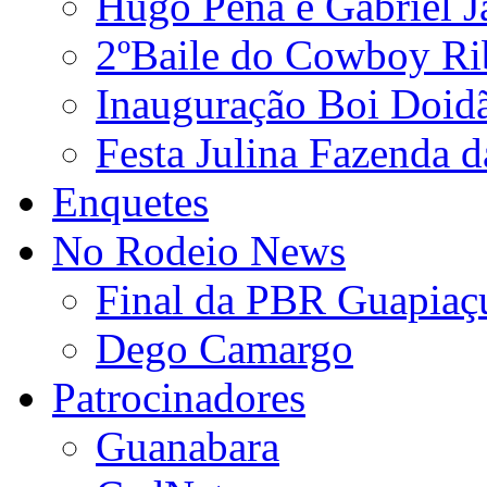
Hugo Pena e Gabriel J
2ºBaile do Cowboy Ri
Inauguração Boi Doid
Festa Julina Fazenda d
Enquetes
No Rodeio News
Final da PBR Guapiaç
Dego Camargo
Patrocinadores
Guanabara