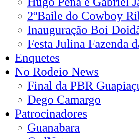
Hugo Pena e Gabriel J
2ºBaile do Cowboy Ri
Inauguração Boi Doid
Festa Julina Fazenda d
Enquetes
No Rodeio News
Final da PBR Guapiaç
Dego Camargo
Patrocinadores
Guanabara