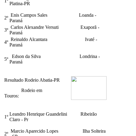
1º
Platina-PR
Enis Campos Sales Loanda -
2º
Paraná
Carlos Alexandre Versuti Exaporã -
3º
Paraná
Reinaldo Alcantara Ivaté -
4º
Paraná
Edson da Silva Londrina -
5º
Paraná
Resultado Rodeio Abatia-PR
Rodeio em
Touros:
Leandro Henrique Guandelini Ribeirão
1º
Claro - Pr
Marcio Aparecido Lopes Ilha Solteira
2º