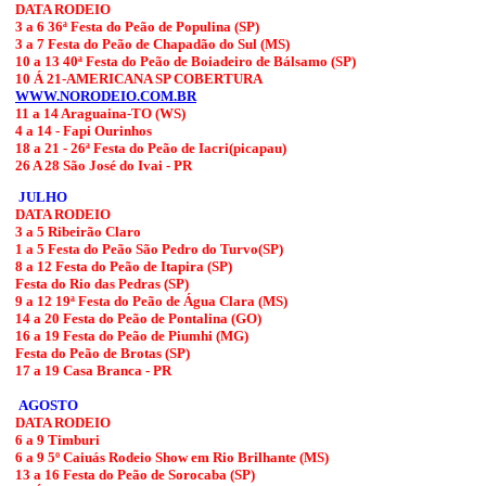
DATA RODEIO
3 a 6 36ª Festa do Peão de Populina (SP)
3 a 7 Festa do Peão de Chapadão do Sul (MS)
10 a 13 40ª Festa do Peão de Boiadeiro de Bálsamo (SP)
10 Á 21-AMERICANA SP COBERTURA
WWW.NORODEIO.COM.BR
11 a 14 Araguaina-TO (WS)
4 a 14 - Fapi Ourinhos
18 a 21 - 26ª Festa do Peão de Iacri(picapau)
26 A 28 São José do Ivai - PR
JULHO
DATA RODEIO
3 a 5 Ribeirão Claro
1 a 5 Festa do Peão São Pedro do Turvo(SP)
8 a 12 Festa do Peão de Itapira (SP)
Festa do Rio das Pedras (SP)
9 a 12 19ª Festa do Peão de Água Clara (MS)
14 a 20 Festa do Peão de Pontalina (GO)
16 a 19 Festa do Peão de Piumhi (MG)
Festa do Peão de Brotas (SP)
17 a 19 Casa Branca - PR
AGOSTO
DATA RODEIO
6 a 9 Timburi
6 a 9 5º Caiuás Rodeio Show em Rio Brilhante (MS)
13 a 16 Festa do Peão de Sorocaba (SP)