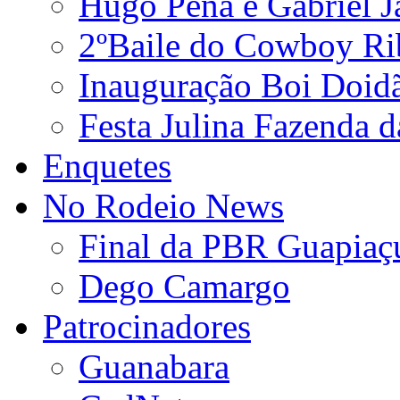
Hugo Pena e Gabriel J
2ºBaile do Cowboy Ri
Inauguração Boi Doid
Festa Julina Fazenda d
Enquetes
No Rodeio News
Final da PBR Guapiaç
Dego Camargo
Patrocinadores
Guanabara