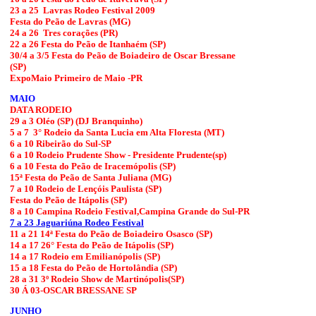
23 a 25 Lavras Rodeo Festival 2009
Festa do Peão de Lavras (MG)
24 a 26 Tres corações (PR)
22 a 26 Festa do Peão de Itanhaém (SP)
30/4 a 3/5 Festa do Peão de Boiadeiro de Oscar Bressane
(SP)
ExpoMaio Primeiro de Maio -PR
MAIO
DATA RODEIO
29 a 3 Oléo (SP) (DJ Branquinho)
5 a 7 3° Rodeio da Santa Lucia em Alta Floresta (MT)
6 a 10 Ribeirão do Sul-SP
6 a 10 Rodeio Prudente Show - Presidente Prudente(sp)
6 a 10 Festa do Peão de Iracemópolis (SP)
15ª Festa do Peão de Santa Juliana (MG)
7 a 10 Rodeio de Lençóis Paulista (SP)
Festa do Peão de Itápolis (SP)
8 a 10 Campina Rodeio Festival,Campina Grande do Sul-PR
7 a 23 Jaguariúna Rodeo Festival
11 a 21 14ª Festa do Peão de Boiadeiro Osasco (SP)
14 a 17 26° Festa do Peão de Itápolis (SP)
14 a 17 Rodeio em Emilianópolis (SP)
15 a 18 Festa do Peão de Hortolândia (SP)
28 a 31 3º Rodeio Show de Martinópolis(SP)
30 Á 03-OSCAR BRESSANE SP
JUNHO