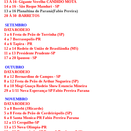
13 Á 16- Gigante Verelho CANDIDO MOTA
14 a 16 - São Roque Manduri - SP
13 a 16 Planaltina do Paraná(Fabio Pereira)
20 Á 30 -BARRETOS
SETEMBRO
DATA RODEIO
3 a 6 Festa do Peão de Torrinha (SP)
4 a 7 Borrasopolis-PR
4 a 6 Tapira - PR
12 a 14 Rodeio de União de Brasilândia (MS)
11 a 13 Presidente Prudente-SP
17 a 20 Ipaussu - SP
OUTUBRO
DATA RODEIO
8 a 12 Bernardino de Campos - SP
8 a 12 Festa do Peão de Arthur Nogueira (SP)
8 a 10 Mogi Guaçu Rodeio Show Estancia Mineira
29 a 1/11 Nova Esperança-SP Fabio Pereira Parana
NOVEMBRO
DATA RODEIO
5 a 8 Borebi (JRicardo)
5 a 8 Festa do Peão de Cordeirópolis (SP)
6 a 8 Santa Monica-PR Fabio Pereira Parana
12 a 15 Cerquilho-SP
13 a 15 Nova Olimpia-PR