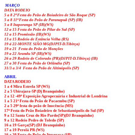
MARÇO
DATA RODEIO
5 a 8 2ª Festa do Peão de Boiadeiro de São Roque (SP)
5 a 8 11ª Festa do Peão de Paranapuã (SP) (IB)
5 a 8 Itaporanga SP (IB)(WS)
12 a 15 Festa do Peão de Pilar do Sul (SP)
12 a 15 Promissão (IB)(WS)
13 a 15 Rodeio de Estância Velha (RS)
19 á 22-MONTE SIÃO MG(DJPIT-D.Tibirça)
19 a 21 Festa do Peão de Monções
19 a 22 Arandu SP (IB)(WS)
26 a 29 Rodeio de Colorado (PR)(DJPIT-D.Tibirça) (IB)
27 a 30 Festa do Peão de Orlândia (SP)
31/3 a 3/4 Festa do Peão de Altinópolis (SP)
ABRIL
DATA RODEIO
1 a 4 Mira Estrela SP (WS)
2 a 5 Ubirajara-SP (Dj Branquinho)
2 a 12 -
49ª Exposição Agropecuária e Industrial de Londrina
1 a 5 21ª Festa do Peão de Pacaembu (SP)
2 a 5 29ª festa do peão de Inocência (MS)
17ª Festa do Peão Boiadeiro de Sebastianópolis do Sul (SP)
9 a 12 Santa Cruz do Rio Pardo(SP)(DJ Branquinho)
9 a 12 Rodeio Pedro de Toledo (SP)
16 a 19 Garça(SP) (DJ Branquinho)
17 a 19 Perolá PR (WS)
16 a 20 Festa do Peão de Ituverava (SP)