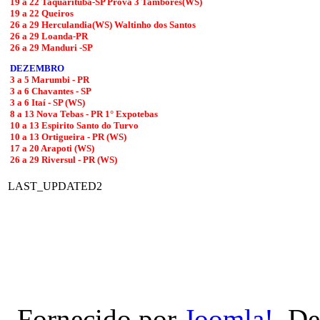
19 a 22 Taquarituba-SP Prova 3 Tambores(WS)
19 a 22 Queiros
26 a 29 Herculandia(WS) Waltinho dos Santos
26 a 29 Loanda-PR
26 a 29 Manduri -SP
DEZEMBRO
3 a 5 Marumbi - PR
3 a 6 Chavantes - SP
3 a 6 Itaí - SP (WS)
8 a 13 Nova Tebas - PR 1° Expotebas
10 a 13 Espirito Santo do Turvo
10 a 13 Ortigueira - PR (WS)
17 a 20 Arapoti (WS)
26 a 29 Riversul - PR (WS)
LAST_UPDATED2
Fornecido por
Joomla!
. D