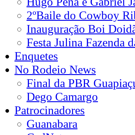
Hugo Pena e Gabriel J
2ºBaile do Cowboy Ri
Inauguração Boi Doid
Festa Julina Fazenda d
Enquetes
No Rodeio News
Final da PBR Guapiaç
Dego Camargo
Patrocinadores
Guanabara