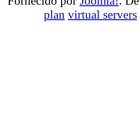
Fornecido por
Joomla!
. D
plan
virtual servers