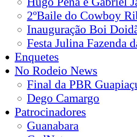
Hugo Pena e Gabriel J
2ºBaile do Cowboy Ri
Inauguração Boi Doid
Festa Julina Fazenda d
Enquetes
No Rodeio News
Final da PBR Guapiaç
Dego Camargo
Patrocinadores
Guanabara