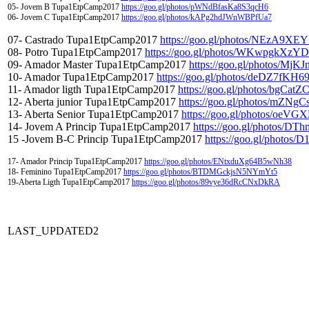
05- Jovem B Tupa1EtpCamp2017
https://goo.gl/photos/pWNdBfasKa8S3qcH6
06- Jovem C Tupa1EtpCamp2017
https://goo.gl/photos/kAPg2hdJWnWBPfUa7
07- Castrado Tupa1EtpCamp2017
https://goo.gl/photos/NEzA9
08- Potro Tupa1EtpCamp2017
https://goo.gl/photos/WKwpgkX
09- Amador Master Tupa1EtpCamp2017
https://goo.gl/photos/M
10- Amador Tupa1EtpCamp2017
https://goo.gl/photos/deDZ7fKH
11- Amador ligth Tupa1EtpCamp2017
https://goo.gl/photos/bgCa
12- Aberta junior Tupa1EtpCamp2017
https://goo.gl/photos/mZNg
13- Aberta Senior Tupa1EtpCamp2017
https://goo.gl/photos/o
14- Jovem A Princip Tupa1EtpCamp2017
https://goo.gl/photos
15 -Jovem B-C Princip Tupa1EtpCamp2017
https://goo.gl/photo
17- Amador Princip Tupa1EtpCamp2017
https://goo.gl/photos/ENtxduXg64B5wNh38
18- Feminino Tupa1EtpCamp2017
https://goo.gl/photos/BTDMGckjsN5NYmYt5
19-Aberta Ligth Tupa1EtpCamp2017
https://goo.gl/photos/89vye36dRcCNxDkRA
LAST_UPDATED2