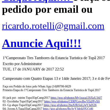
pedido por email ou
ricardo.rotelli@gmail.com
Anuncie Aqui!!!
1°Campeonato Tres Tambores da Estancia Turistica de Tupâ 2017
Escrito por Administrator
TUE, 17 de JANUARY de 2017 22:52
Campeonato com Quatro Etapas 13 e 14de Janeiro 2017; 3 e 4 de Feve
Faça seu Pedido de fotos pelo Whats App (14)99706-6629
Primeira Etapa do
1°Campeonato Tres Tambores da Estancia Turistica de Tupâ 2017
01-jack pot - mirim
Tupa1EtpCamp2017
https://goo.gl/photos/My1xoca13SXzU34J7
02- Escolinha Tupa1EtpCamp2017
https://goo.gl/photos/CERPGqwBwYEdJPvX6
03- Gp abqm Tupa1EtpCamp2017
https://goo.gl/photos/2bnXfRApL2gY3nN26
04- Jovem A Tupa1EtpCamp2017
https://goo.gl/photos/BoAvY3drdjJJGCt46